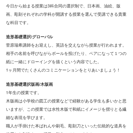
今日から始まる授業は3科合同の選択制で、日本画、油絵、版
画、彫刻それぞれの学科が開講する授業を選んで受講できる貴重
な科目です。
造形基礎選択/グローバル
菅原瑞希講師をお迎えし、英語を交えながら授業が行われます。
相手の名前を呼びながらボールを投げたり、ペアになって１つの
紙に一緒にドローイングを描くという内容でした。
1ヶ月間でたくさんのコミニケーションをとりあいましょう！
造形基礎選択版画/木版画
1年生の授業です。
木版画は小学校の図工の授業などで経験がある学生も多いかと思
いますが、この授業では水性木版で和紙にイメージを摺りとる繊
細な表現を学びます。
職人が手掛けた本ばれんや刷毛、彫刻刀といった伝統的な道具を