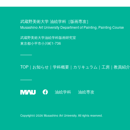
武蔵野美術大学 油絵学科［版画専攻］
Musashino Art University Department of Painting, Painting Course
武蔵野美術大学油絵学科版画研究室
東京都小平市小川町1-736
TOP
お知らせ
学科概要
カリキュラム
工房
教員紹介
油絵学科
油絵専攻
Copyright© 2026 Musashino Art University. All rights reserved.