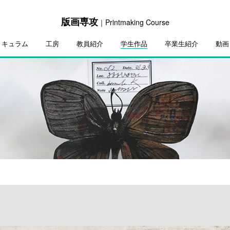
版画専攻
｜Printmaking Course
リキュラム
工房
教員紹介
学生作品
卒業生紹介
動画